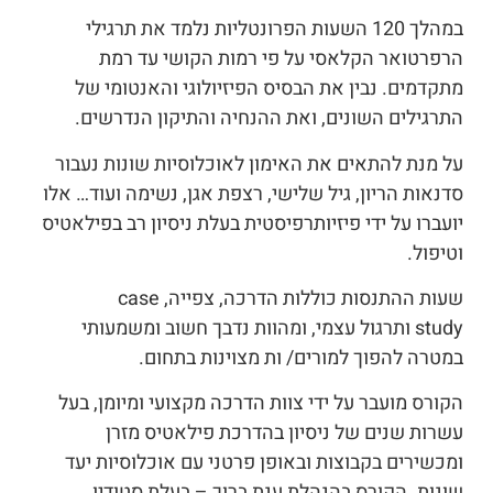
במהלך 120 השעות הפרונטליות נלמד את תרגילי
הרפרטואר הקלאסי על פי רמות הקושי עד רמת
מתקדמים. נבין את הבסיס הפיזיולוגי והאנטומי של
התרגילים השונים, ואת ההנחיה והתיקון הנדרשים.
על מנת להתאים את האימון לאוכלוסיות שונות נעבור
סדנאות הריון, גיל שלישי, רצפת אגן, נשימה ועוד… אלו
יועברו על ידי פיזיותרפיסטית בעלת ניסיון רב בפילאטיס
וטיפול.
שעות ההתנסות כוללות הדרכה, צפייה, case
study ותרגול עצמי, ומהוות נדבך חשוב ומשמעותי
במטרה להפוך למורים/ ות מצוינות בתחום.
הקורס מועבר על ידי צוות הדרכה מקצועי ומיומן, בעל
עשרות שנים של ניסיון בהדרכת פילאטיס מזרן
ומכשירים בקבוצות ובאופן פרטני עם אוכלוסיות יעד
שונות. הקורס בהנהלת ענת ברוך – בעלת סטודיו