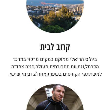
אני מאשר בזאת שקראתי ואני מסכים ל
תקנון
בית הספר
קרוב לבית
למאמנים ולמדריכים
ביה"ס הריאלי ממוקם במקום מרכזי במרכז
אני מאשר בזאת שאני אשלח את טופס הצהרת הבריאות
המלא והחתום למייל
shiran.itah@reali.org.il
הכרמל,נגישות תחבורתית מעולה,חניה צמודה
למשתתפי הקורסים בשעות אחה"צ ובימי שישי.
אני מאשר/ת את
מדיניות הפרטיות
ומסכים/ה לשימוש בפרטים שלי לצורך
טיפול בפנייה שלי.
הרשמה