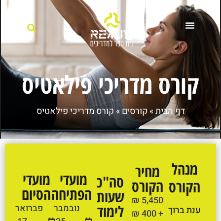
קורס מדריכי פילאטיס
דף הבית
»
קורסים
»
קורס מדריכי פילאטיס
מנהל
מחיר
מועדי
מועדי
סה"כ
הקורס
הקורס
הפתיחה
הסיום
שעות
5,450 ₪
לימוד
נובמבר
פברואר
ענת ברוך
+ 400 ₪